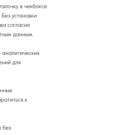
галочку в чекбоксе
 Без установки
ва согласия
ктным данным.
а аналитических
ений для
енные
ратиться к
у без