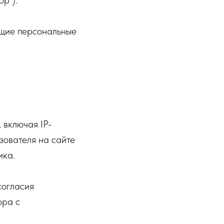
р").
ющие персональные
 включая IP-
зователя на сайте
ика.
согласия
ора с