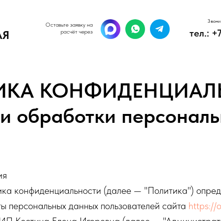
Звони
Звони
Оставьте заявку на
Оставьте заявку на
тел.: +
тел.: +
АЯ
АЯ
расчёт через
расчёт через
ИКА КОНФИДЕНЦИАЛ
и обработки персонал
ия
ка конфиденциальности (далее — "Политика") опред
ты персональных данных пользователей сайта
https://