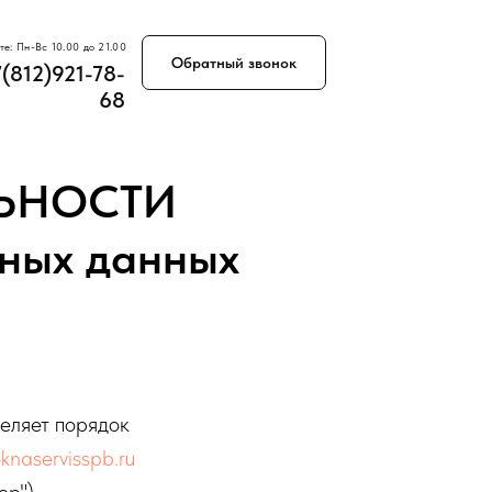
те: Пн-Вс 10.00 до 21.00
те: Пн-Вс 10.00 до 21.00
Обратный звонок
Обратный звонок
7(812)921-78-
7(812)921-78-
68
68
ЬНОСТИ
ьных данных
еляет порядок
oknaservisspb.ru